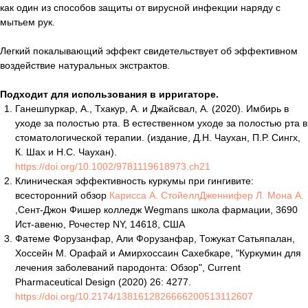
как один из способов защиты от вирусной инфекции наряду с
мытьем рук.
Легкий покалывающий эффект свидетельствует об эффективном
воздействие натуральных экстрактов.
Подходит для использования в ирригаторе.
Ганешпуркар, А., Тхакур, А. и Джайсвал, А. (2020). Имбирь в
уходе за полостью рта. В естественном уходе за полостью рта в
стоматологической терапии. (издание, Д.Н. Чаухан, П.Р. Сингх,
К. Шах и Н.С. Чаухан).
https://doi.org/10.1002/9781119618973.ch21
Клиническая эффективность куркумы при гингивите:
всесторонний обзор
Карисса А. СтойеллДженнифер Л. Мона А.
,Сент-Джон Фишер колледж Wegmans школа фармации, 3690
Ист-авеню, Рочестер NY, 14618, США
Фатеме Форузанфар, Али Форузанфар, Тожукат Сатьяпалан,
Хоссейн М. Орафай и Амирхоссаин Сахебкаре, "Куркумин для
лечения заболеваний пародонта: Обзор", Current
Pharmaceutical Design (2020) 26: 4277.
https://doi.org/10.2174/1381612826666200513112607