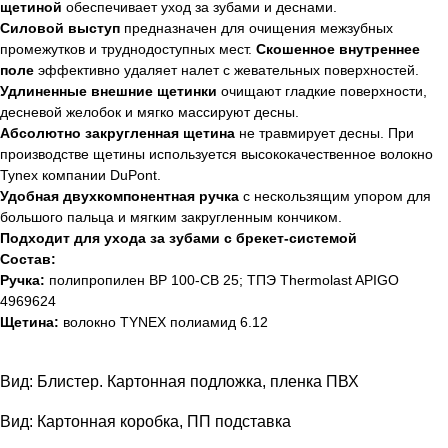
щетиной
обеспечивает уход за зубами и деснами.
Силовой выступ
предназначен для очищения межзубных
промежутков и труднодоступных мест.
Скошенное внутреннее
поле
эффективно удаляет налет с жевательных поверхностей.
Удлиненные внешние щетинки
очищают гладкие поверхности,
десневой желобок и мягко массируют десны.
Абсолютно закругленная щетина
не травмирует десны. При
производстве щетины используется высококачественное волокно
Tynex компании DuPont.
Удобная двухкомпонентная ручка
с нескользящим упором для
большого пальца и мягким закругленным кончиком.
Подходит для ухода за зубами с брекет-системой
Состав:
Ручка:
полипропилен BP 100-CB 25; ТПЭ Thermolast APIGO
4969624
Щетина:
волокно TYNEX полиамид 6.12
Вид: Блистер. Картонная подложка, пленка ПВХ
Вид: Картонная коробка, ПП подставка